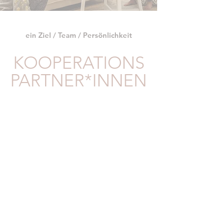
ein Ziel / Team / Persönlichkeit
KOOPERATIONS
PARTNER*INNEN
Stephanie
Alexandra
Geschäftsführerin
Hatha/Vinyasa Yoga,
Hatha
tantrisches
Yoga,
Hatha
Restorative
Yoga,
Yoga,
Thai
Yin
Yoga
Yoga,
Massage
Meditationslehrerin,